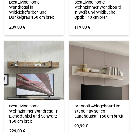
BestLivingHome
BestLivingHome
Wandregal in
Wohnzimmer Wandboard
Wildeichefarben und
in Weiß und Wildbuche
Dunkelgrau 160 cm breit
Optik 140 cm breit
239,00
€
119,00
€
BestLivingHome
Brandolf Ablageboard im
Wohnzimmer Wandregal in
skandinavischen
Eiche dunkel und Schwarz
Landhausstil 150 cm brreit
160 cm breit
99,99
€
229,00
€