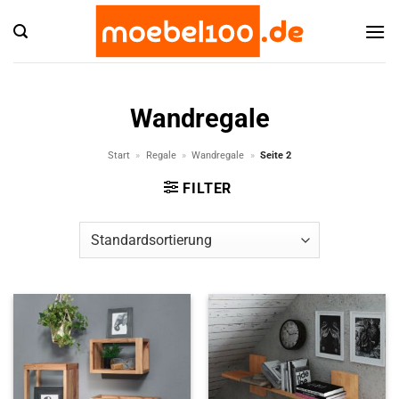
Zum
Inhalt
springen
Wandregale
Start
»
Regale
»
Wandregale
»
Seite 2
FILTER