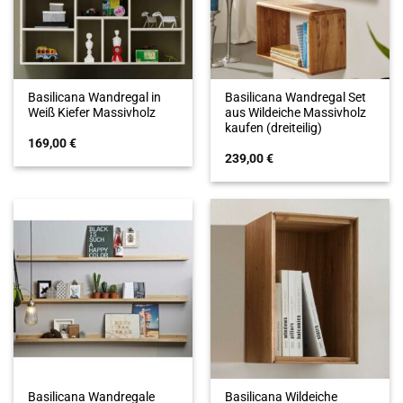
Basilicana Wandregal in
Basilicana Wandregal Set
Weiß Kiefer Massivholz
aus Wildeiche Massivholz
kaufen (dreiteilig)
169,00
€
239,00
€
Basilicana Wandregale
Basilicana Wildeiche