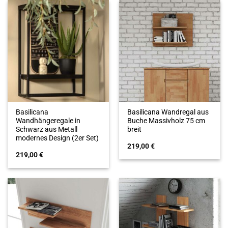
Basilicana
Basilicana Wandregal aus
Wandhängeregale in
Buche Massivholz 75 cm
Schwarz aus Metall
breit
modernes Design (2er Set)
219,00
€
219,00
€