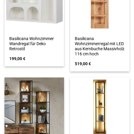
Basilicana Wohnzimmer
Basilicana
Wandregal für Deko
Wohnzimmerregal mit LED
Retrostil
aus Kernbuche Massivholz
116 cm hoch
199,00
€
519,00
€