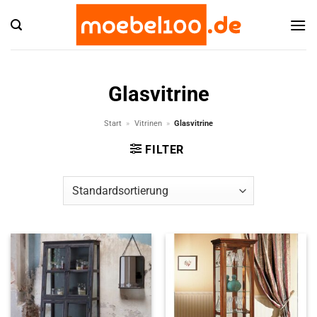
Zum
Inhalt
springen
Glasvitrine
Start
»
Vitrinen
»
Glasvitrine
FILTER