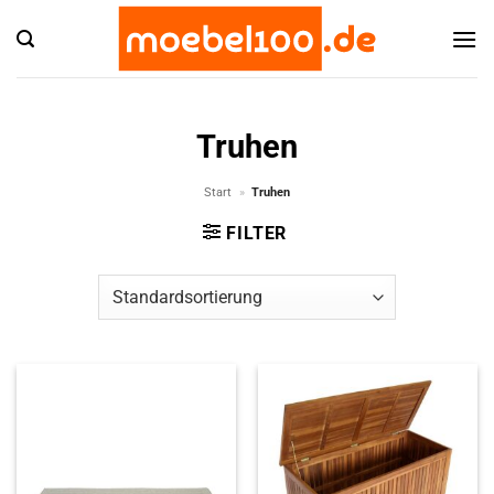
Zum
Inhalt
springen
Truhen
Start
»
Truhen
FILTER