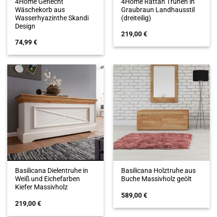
4Home Geflecht
4Home Rattan Truhen in
Wäschekorb aus
Graubraun Landhausstil
Wasserhyazinthe Skandi
(dreiteilig)
Design
219,00
€
74,99
€
Basilicana Dielentruhe in
Basilicana Holztruhe aus
Weiß und Eichefarben
Buche Massivholz geölt
Kiefer Massivholz
589,00
€
219,00
€