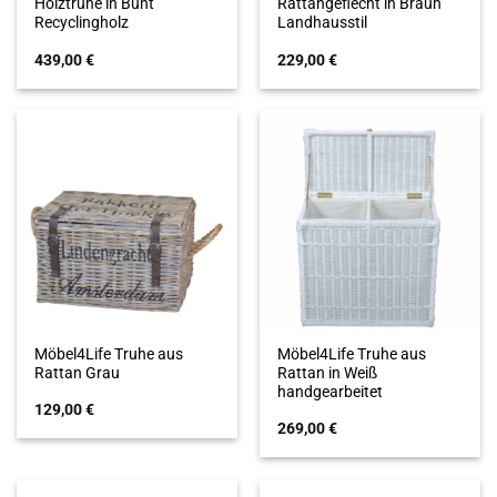
Holztruhe in Bunt
Rattangeflecht in Braun
Recyclingholz
Landhausstil
439,00
€
229,00
€
Möbel4Life Truhe aus
Möbel4Life Truhe aus
Rattan Grau
Rattan in Weiß
handgearbeitet
129,00
€
269,00
€