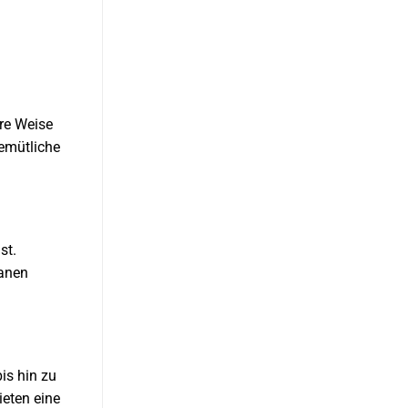
ere Weise
emütliche
st.
ranen
bis hin zu
ieten eine