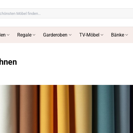
en
Regale
Garderoben
TV-Möbel
Bänke
ohnen