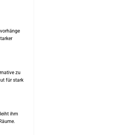
envorhänge
tarker
rnative zu
ut für stark
leiht ihm
 Räume.