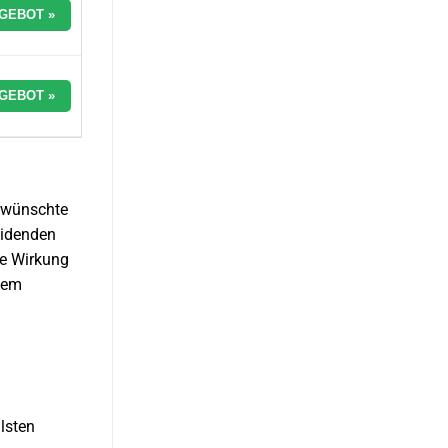
GEBOT »
GEBOT »
erwünschte
eidenden
re Wirkung
inem
llsten