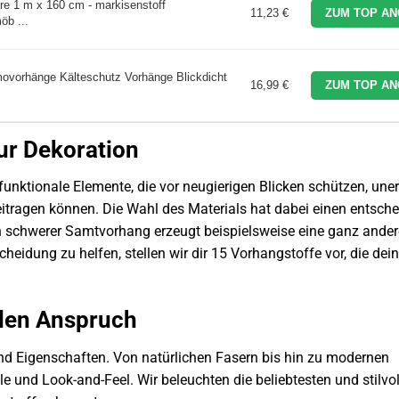
are 1 m x 160 cm - markisenstoff
11,23 €
ZUM TOP AN
öb ...
ovorhänge Kälteschutz Vorhänge Blickdicht
16,99 €
ZUM TOP AN
nur Dekoration
 funktionale Elemente, die vor neugierigen Blicken schützen, un
ragen können. Die Wahl des Materials hat dabei einen entsch
in schwerer Samtvorhang erzeugt beispielsweise eine ganz ande
scheidung zu helfen, stellen wir dir 15 Vorhangstoffe vor, die de
jeden Anspruch
und Eigenschaften. Von natürlichen Fasern bis hin zu modernen
ile und Look-and-Feel. Wir beleuchten die beliebtesten und stilvo