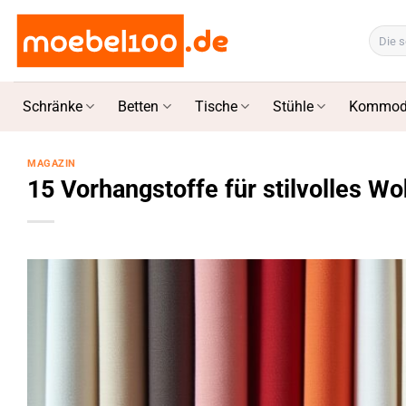
Zum
Inhalt
Suchen
nach:
springen
Schränke
Betten
Tische
Stühle
Kommod
MAGAZIN
15 Vorhangstoffe für stilvolles W