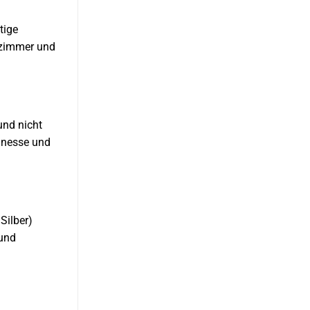
tige
afzimmer und
und nicht
inesse und
Silber)
 und