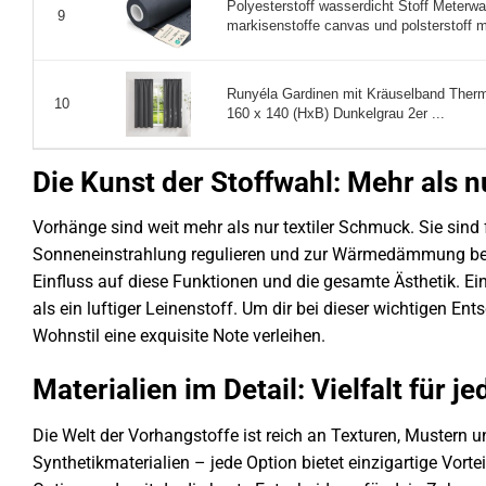
Polyesterstoff wasserdicht Stoff Meterw
9
markisenstoffe canvas und polsterstoff m
Runyéla Gardinen mit Kräuselband Therm
10
160 x 140 (HxB) Dunkelgrau 2er ...
Die Kunst der Stoffwahl: Mehr als 
Vorhänge sind weit mehr als nur textiler Schmuck. Sie sind
Sonneneinstrahlung regulieren und zur Wärmedämmung beit
Einfluss auf diese Funktionen und die gesamte Ästhetik. E
als ein luftiger Leinenstoff. Um dir bei dieser wichtigen Ent
Wohnstil eine exquisite Note verleihen.
Materialien im Detail: Vielfalt für 
Die Welt der Vorhangstoffe ist reich an Texturen, Mustern 
Synthetikmaterialien – jede Option bietet einzigartige Vorte