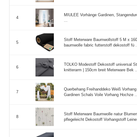
MIULEE Vorhänge Gardinen, Stangendurc
4
...
Stoff Meterware Baumwollstoff 5 M x 160
5
baumwolle fabric futterstoff dekostoff fü .
TOLKO Modestoff Dekostoff universal Sto
6
knitterarm | 150cm breit Meterware Bek ..
Querbehang Freihanddeko Weiß Vorhang f
7
Gardinen Schals Voile Vorhang Hochze ..
Stoff Meterware Baumwolle natur Blume
8
pflegeleicht Dekostoff Vorhangstoff Leinen