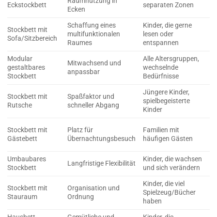
Raumnutzung in
(
Eckstockbett
separaten Zonen
Ecken
A
Schaffung eines
Kinder, die gerne
Stockbett mit
H
multifunktionalen
lesen oder
Sofa/Sitzbereich
C
Raumes
entspannen
Modular
Alle Altersgruppen,
S
Mitwachsend und
gestaltbares
wechselnde
(
anpassbar
Stockbett
Bedürfnisse
j
Jüngere Kinder,
Stockbett mit
Spaßfaktor und
H
spielbegeisterte
Rutsche
schneller Abgang
S
Kinder
H
Stockbett mit
Platz für
Familien mit
z
Gästebett
Übernachtungsbesuch
häufigen Gästen
S
Umbaubares
Kinder, die wachsen
H
Langfristige Flexibilität
Stockbett
und sich verändern
i
Kinder, die viel
Stockbett mit
Organisation und
S
Spielzeug/Bücher
Stauraum
Ordnung
&
haben