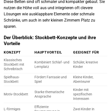
Diese Betten sind oft schmaler und kompakter gebaut. Sie
nutzen die Höhe voll aus und integrieren oft clevere
Lösungen wie ausklappbare Elemente oder schmale
Schränke, um auch in sehr kleinen Zimmern Platz zu
sparen.
Der Überblick: Stockbett-Konzepte und ihre
Vorteile
KONZEPT
HAUPTVORTEIL
GEEIGNET FÜR
Klassisches
S
Kombiniert Schlaf- und
Schüler, kreative
Stockbett mit
&
Lernplatz
Kinder
Schreibtisch
g
Spielhaus-
Fördert Fantasie und
Kleine Kinder,
H
Stockbett
Spiel
Abenteurer
S
Kinder mit
Starke thematische
H
Motiv-Stockbett
spezifischen
Ansprache
v
Interessen
Effiziente
S
L-förmiges
Zwei Kinder in