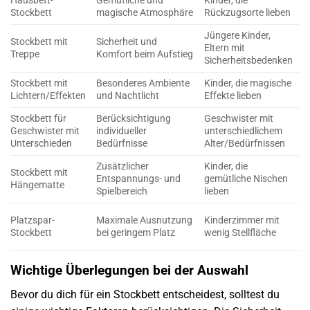
Hausbett-
Gemütliche und
Kinder, die
H
Stockbett
magische Atmosphäre
Rückzugsorte lieben
W
Jüngere Kinder,
Stockbett mit
Sicherheit und
H
Eltern mit
Treppe
Komfort beim Aufstieg
s
Sicherheitsbedenken
Stockbett mit
Besonderes Ambiente
Kinder, die magische
H
Lichtern/Effekten
und Nachtlicht
Effekte lieben
A
Stockbett für
Berücksichtigung
Geschwister mit
H
Geschwister mit
individueller
unterschiedlichem
Z
Unterschieden
Bedürfnisse
Alter/Bedürfnissen
Zusätzlicher
Kinder, die
Stockbett mit
S
Entspannungs- und
gemütliche Nischen
Hängematte
&
Spielbereich
lieben
E
Platzspar-
Maximale Ausnutzung
Kinderzimmer mit
k
Stockbett
bei geringem Platz
wenig Stellfläche
o
Wichtige Überlegungen bei der Auswahl
Bevor du dich für ein Stockbett entscheidest, solltest du