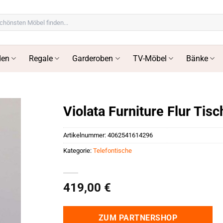
en
Regale
Garderoben
TV-Möbel
Bänke
Violata Furniture Flur Tis
Artikelnummer:
4062541614296
Kategorie:
Telefontische
419,00
€
ZUM PARTNERSHOP