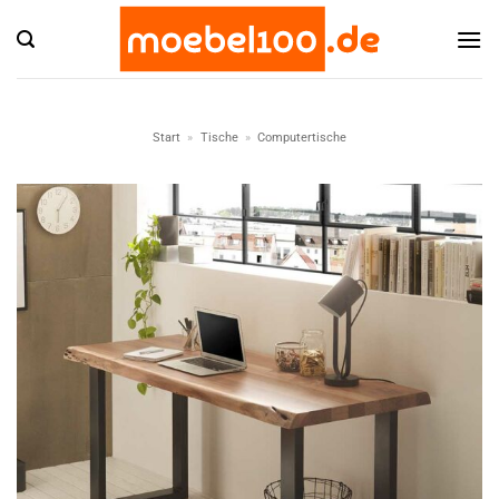
Zum
Inhalt
springen
Start
»
Tische
»
Computertische