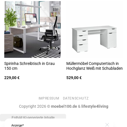
Spirinha Schreibtisch in Grau
Müllermöbel Computertisch in
150 cm
Hochglanz Weiß mit Schubladen
229,00
€
529,00
€
IMPRESSUM
DATENSCHUTZ
Copyright 2026 ©
moebel100.de
&
lifestyle4living
Anzeige*
Close