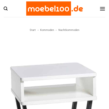
Zum
Inhalt
springen
Start
»
Kommoden
»
Nachtkommoden