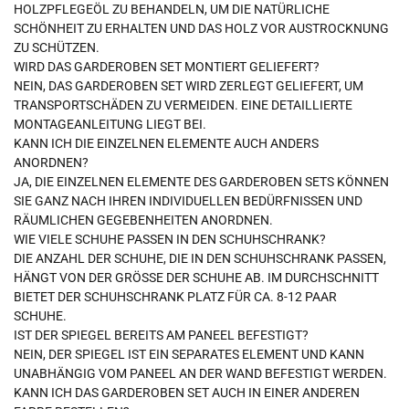
OLZPFLEGEÖL ZU BEHANDELN, UM DIE NATÜRLICHE S
CHÖNHEIT ZU ERHALTEN UND DAS HOLZ VOR AUSTROCKNUNG Z
U SCHÜTZEN.
WIRD DAS GARDEROBEN SET MONTIERT GELIEFERT?
NEIN, DAS GARDEROBEN SET WIRD ZERLEGT GELIEFERT, UM
TRANSPORTSCHÄDEN ZU VERMEIDEN. EINE DETAILLIERTE
MONTAGEANLEITUNG LIEGT BEI.
KANN ICH DIE EINZELNEN ELEMENTE AUCH ANDERS
ANORDNEN?
JA, DIE EINZELNEN ELEMENTE DES GARDEROBEN SETS KÖNNEN
SIE GANZ NACH IHREN INDIVIDUELLEN BEDÜRFNISSEN UND
RÄUMLICHEN GEGEBENHEITEN ANORDNEN.
WIE VIELE SCHUHE PASSEN IN DEN SCHUHSCHRANK?
DIE ANZAHL DER SCHUHE, DIE IN DEN SCHUHSCHRANK PASSEN,
HÄNGT VON DER GRÖSSE DER SCHUHE AB. IM DURCHSCHNITT B
IETET DER SCHUHSCHRANK PLATZ FÜR CA. 8-12 PAAR S
CHUHE.
IST DER SPIEGEL BEREITS AM PANEEL BEFESTIGT?
NEIN, DER SPIEGEL IST EIN SEPARATES ELEMENT UND KANN
UNABHÄNGIG VOM PANEEL AN DER WAND BEFESTIGT WERDEN.
KANN ICH DAS GARDEROBEN SET AUCH IN EINER ANDEREN