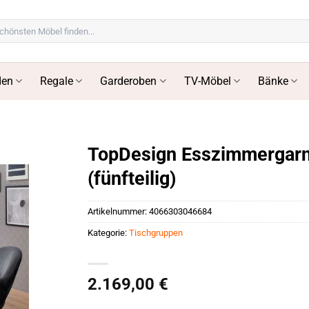
en
Regale
Garderoben
TV-Möbel
Bänke
TopDesign Esszimmergarnit
(fünfteilig)
Artikelnummer:
4066303046684
Kategorie:
Tischgruppen
2.169,00
€