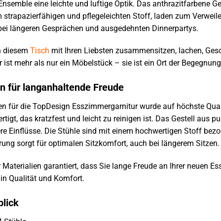
Ensemble eine leichte und luftige Optik. Das anthrazitfarbene Geste
m strapazierfähigen und pflegeleichten Stoff, laden zum Verweil
bei längeren Gesprächen und ausgedehnten Dinnerpartys.
an diesem
Tisch
mit Ihren Liebsten zusammensitzen, lachen, Ges
ist mehr als nur ein Möbelstück – sie ist ein Ort der Begegnun
n für langanhaltende Freude
en für die TopDesign Esszimmergarnitur wurde auf höchste Quali
tigt, das kratzfest und leicht zu reinigen ist. Das Gestell aus p
e Einflüsse. Die Stühle sind mit einem hochwertigen Stoff bezo
erung sorgt für optimalen Sitzkomfort, auch bei längerem Sitzen.
 Materialien garantiert, dass Sie lange Freude an Ihrer neuen Es
 in Qualität und Komfort.
blick