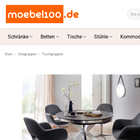
Zum
Inhalt
Suchen
nach:
springen
Schränke
Betten
Tische
Stühle
Kommod
Start
»
Sitzgruppen
»
Tischgruppen