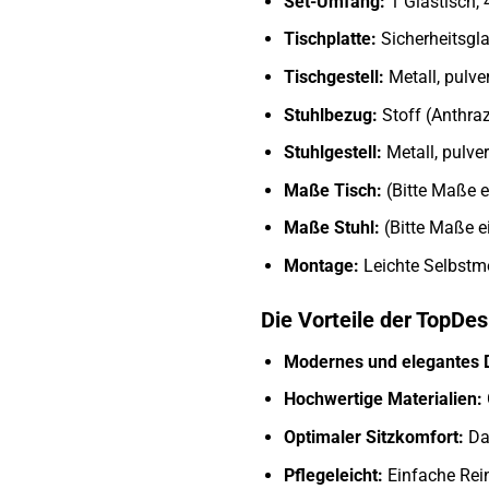
Set-Umfang:
1 Glastisch, 
Tischplatte:
Sicherheitsgl
Tischgestell:
Metall, pulve
Stuhlbezug:
Stoff (Anthraz
Stuhlgestell:
Metall, pulver
Maße Tisch:
(Bitte Maße 
Maße Stuhl:
(Bitte Maße e
Montage:
Leichte Selbstmo
Die Vorteile der TopDes
Modernes und elegantes 
Hochwertige Materialien:
Optimaler Sitzkomfort:
Da
Pflegeleicht:
Einfache Rein