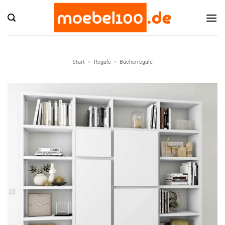
Zum
Inhalt
springen
Start
»
Regale
»
Bücherregale