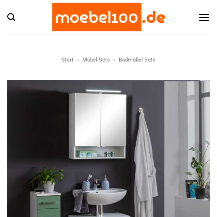
Zum
Inhalt
springen
Start
»
Möbel Sets
»
Badmöbel Sets