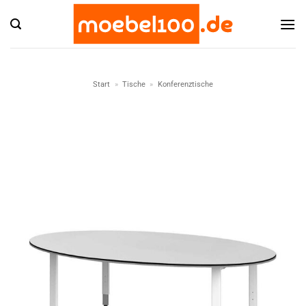
Zum
Inhalt
springen
Start
»
Tische
»
Konferenztische