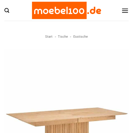
Zum
Inhalt
springen
Start
»
Tische
»
Esstische