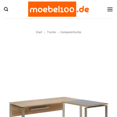
Zum
Inhalt
springen
Start
»
Tische
»
Computertische