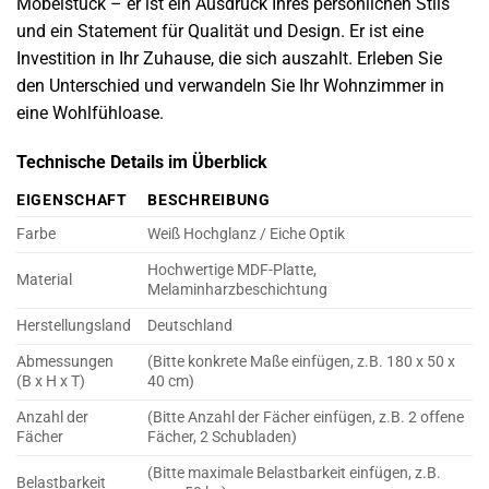
Möbelstück – er ist ein Ausdruck Ihres persönlichen Stils
und ein Statement für Qualität und Design. Er ist eine
Investition in Ihr Zuhause, die sich auszahlt. Erleben Sie
den Unterschied und verwandeln Sie Ihr Wohnzimmer in
eine Wohlfühloase.
Technische Details im Überblick
EIGENSCHAFT
BESCHREIBUNG
Farbe
Weiß Hochglanz / Eiche Optik
Hochwertige MDF-Platte,
Material
Melaminharzbeschichtung
Herstellungsland
Deutschland
Abmessungen
(Bitte konkrete Maße einfügen, z.B. 180 x 50 x
(B x H x T)
40 cm)
Anzahl der
(Bitte Anzahl der Fächer einfügen, z.B. 2 offene
Fächer
Fächer, 2 Schubladen)
(Bitte maximale Belastbarkeit einfügen, z.B.
Belastbarkeit