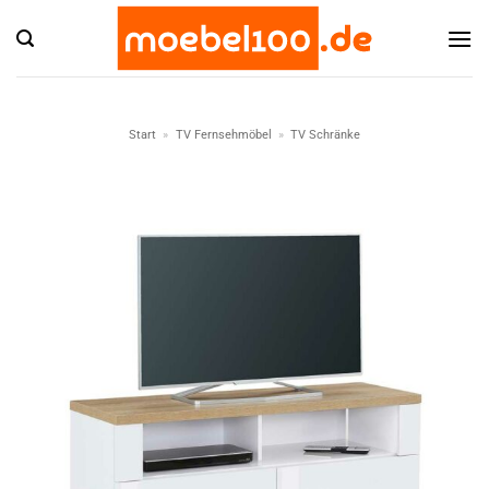
Zum
Inhalt
springen
Start
»
TV Fernsehmöbel
»
TV Schränke