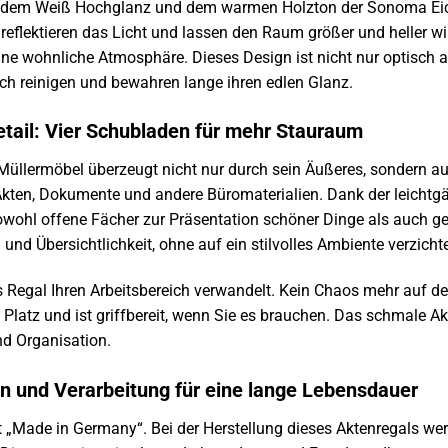
ndem Weiß Hochglanz und dem warmen Holzton der Sonoma Eiche
eflektieren das Licht und lassen den Raum größer und heller wi
ne wohnliche Atmosphäre. Dieses Design ist nicht nur optisch a
ch reinigen und bewahren lange ihren edlen Glanz.
Detail: Vier Schubladen für mehr Stauraum
üllermöbel überzeugt nicht nur durch sein Äußeres, sondern au
 Akten, Dokumente und andere Büromaterialien. Dank der leicht
owohl offene Fächer zur Präsentation schöner Dinge als auch ge
 und Übersichtlichkeit, ohne auf ein stilvolles Ambiente verzich
ses Regal Ihren Arbeitsbereich verwandelt. Kein Chaos mehr auf d
Platz und ist griffbereit, wenn Sie es brauchen. Das schmale A
und Organisation.
n und Verarbeitung für eine lange Lebensdauer
t „Made in Germany“. Bei der Herstellung dieses Aktenregals we