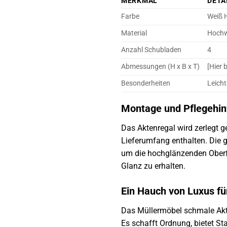
MERKMAL
DETA
Farbe
Weiß 
Material
Hochw
Anzahl Schubladen
4
Abmessungen (H x B x T)
[Hier 
Besonderheiten
Leicht
Montage und Pflegehi
Das Aktenregal wird zerlegt g
Lieferumfang enthalten. Die g
um die hochglänzenden Oberfl
Glanz zu erhalten.
Ein Hauch von Luxus fü
Das Müllermöbel schmale Akte
Es schafft Ordnung, bietet S