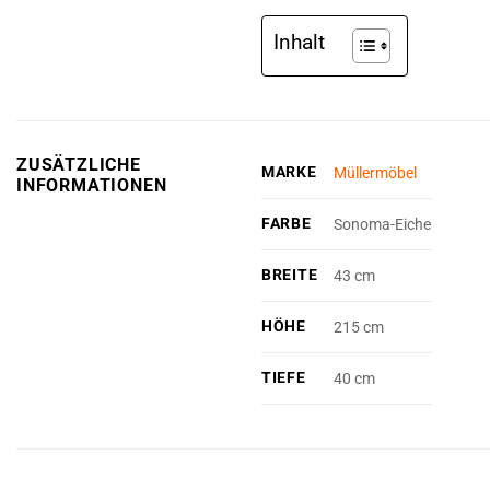
Inhalt
ZUSÄTZLICHE
MARKE
Müllermöbel
INFORMATIONEN
FARBE
Sonoma-Eiche
BREITE
43 cm
HÖHE
215 cm
TIEFE
40 cm