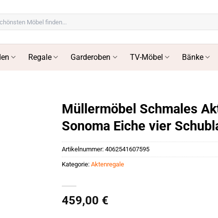
en
Regale
Garderoben
TV-Möbel
Bänke
Müllermöbel Schmales Akt
Sonoma Eiche vier Schubl
Artikelnummer:
4062541607595
Kategorie:
Aktenregale
459,00
€