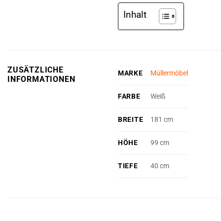
Inhalt
ZUSÄTZLICHE
MARKE
Müllermöbel
INFORMATIONEN
FARBE
Weiß
BREITE
181 cm
HÖHE
99 cm
TIEFE
40 cm