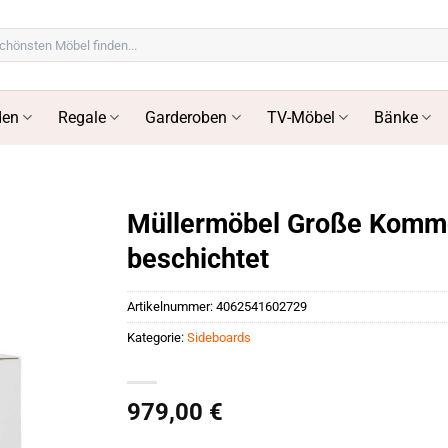
en
Regale
Garderoben
TV-Möbel
Bänke
Müllermöbel Große Kommod
beschichtet
Artikelnummer:
4062541602729
Kategorie:
Sideboards
979,00
€