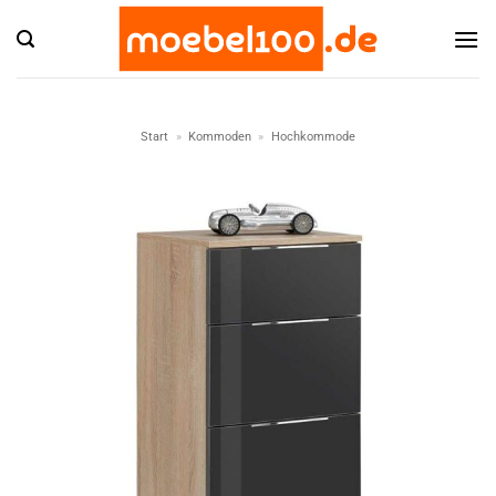
Zum
Inhalt
springen
Start
»
Kommoden
»
Hochkommode