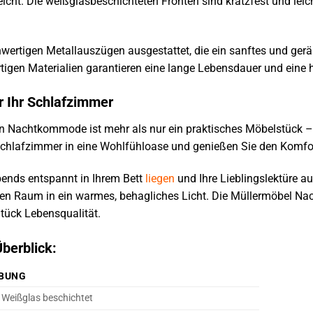
icht. Die weißglasbeschichteten Fronten sind kratzfest und lei
wertigen Metallauszügen ausgestattet, die ein sanftes und gerä
igen Materialien garantieren eine lange Lebensdauer und eine h
r Ihr Schlafzimmer
 Nachtkommode ist mehr als nur ein praktisches Möbelstück – 
r Schlafzimmer in eine Wohlfühloase und genießen Sie den Kom
abends entspannt in Ihrem Bett
liegen
und Ihre Lieblingslektüre a
den Raum in ein warmes, behagliches Licht. Die Müllermöbel N
tück Lebensqualität.
berblick:
IBUNG
, Weißglas beschichtet