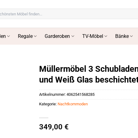
en
Regale
Garderoben
TV-Möbel
Bänke
Müllermöbel 3 Schublade
und Weiß Glas beschichte
Artikelnummer:
4062541568285
Kategorie:
Nachtkommoden
349,00
€