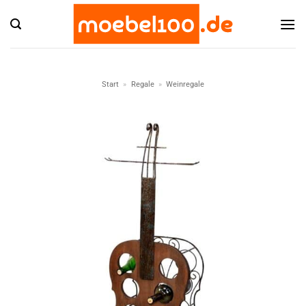
Zum
Inhalt
springen
Start
»
Regale
»
Weinregale