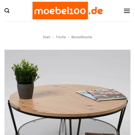
Zum
Inhalt
springen
Start
»
Tische
»
Beistelltische