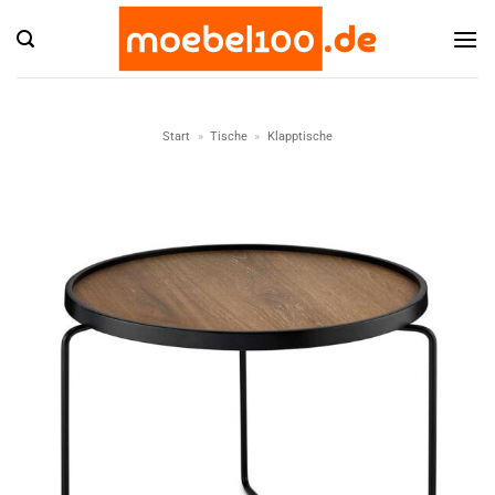
Zum
Inhalt
springen
Start
»
Tische
»
Klapptische