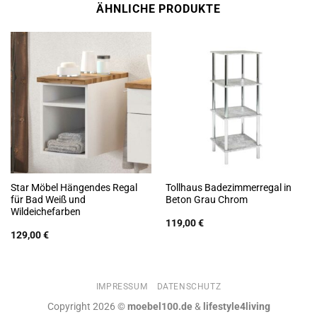
ÄHNLICHE PRODUKTE
Star Möbel Hängendes Regal
Tollhaus Badezimmerregal in
für Bad Weiß und
Beton Grau Chrom
Wildeichefarben
119,00
€
129,00
€
IMPRESSUM
DATENSCHUTZ
Copyright 2026 ©
moebel100.de
&
lifestyle4living