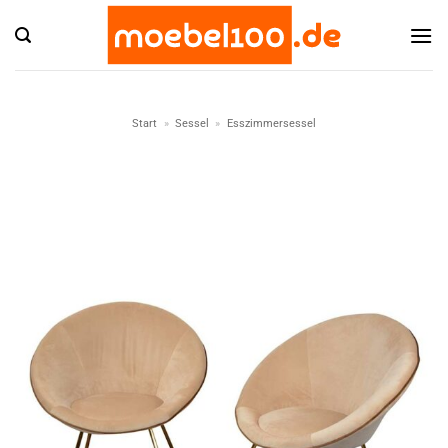
Zum
Inhalt
springen
Start
»
Sessel
»
Esszimmersessel