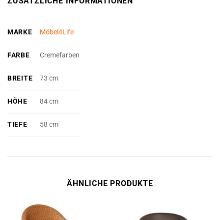
ZUSÄTZLICHE INFORMATIONEN
MARKE
Möbel4Life
FARBE
Cremefarben
BREITE
73 cm
HÖHE
84 cm
TIEFE
58 cm
ÄHNLICHE PRODUKTE