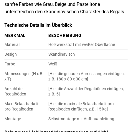
sanfte Farben wie Grau, Beige und Pastelltöne
unterstreichen den skandinavischen Charakter des Regals.
Technische Details im Überblick
MERKMAL
BESCHREIBUNG
Material
Holzwerkstoff mit weißer Oberfläche
Design
Skandinavisch
Farbe
Weiß
Abmessungen (H x B
[Hier die genauen Abmessungen einfügen,
x T)
z.B. 180 x 80 x 30 cm]
Anzahl der
[Hier die Anzahl der Regalböden einfügen,
Regalböden
z.B. 5]
Max. Belastbarkeit
[Hier die maximale Belastbarkeit pro
pro Regalboden
Regalboden einfügen, z.B. 15 kg]
Montage
Selbstmontage mit Aufbauanleitung