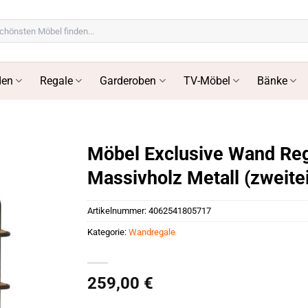
en
Regale
Garderoben
TV-Möbel
Bänke
Möbel Exclusive Wand Reg
Massivholz Metall (zweitei
Artikelnummer:
4062541805717
Kategorie:
Wandregale
259,00
€