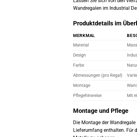
Lassen Sie sich von den vielf
Wandregalen im Industrial De
Produktdetails im Über
MERKMAL
BES
Material
Mass
Design
Indus
Farbe
Natu
Abmessungen (pro Regal)
Varii
Montage
Wand
Pflegehinweise
Mit 
Montage und Pflege
Die Montage der Wandregale i
Lieferumfang enthalten. Für 