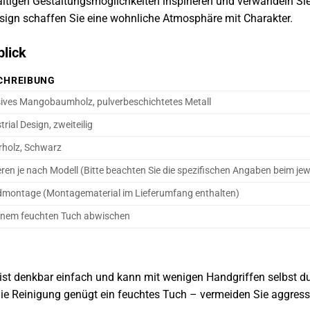
ältigen Gestaltungsmöglichkeiten inspirieren und verwandeln Si
sign schaffen Sie eine wohnliche Atmosphäre mit Charakter.
blick
CHREIBUNG
ives Mangobaumholz, pulverbeschichtetes Metall
trial Design, zweiteilig
rholz, Schwarz
eren je nach Modell (Bitte beachten Sie die spezifischen Angaben beim jew
montage (Montagematerial im Lieferumfang enthalten)
einem feuchten Tuch abwischen
st denkbar einfach und kann mit wenigen Handgriffen selbst du
die Reinigung genügt ein feuchtes Tuch – vermeiden Sie aggress