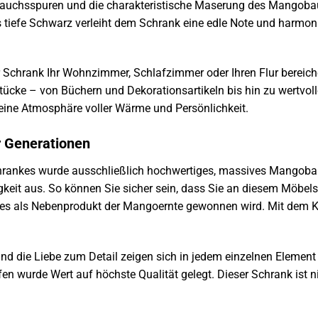
rauchsspuren und die charakteristische Maserung des Mangoba
 tiefe Schwarz verleiht dem Schrank eine edle Note und harmoni
ser Schrank Ihr Wohnzimmer, Schlafzimmer oder Ihren Flur bereich
sstücke – von Büchern und Dekorationsartikeln bis hin zu wertvo
eine Atmosphäre voller Wärme und Persönlichkeit.
r Generationen
chrankes wurde ausschließlich hochwertiges, massives Mangoba
bigkeit aus. So können Sie sicher sein, dass Sie an diesem Mö
a es als Nebenprodukt der Mangoernte gewonnen wird. Mit dem 
und die Liebe zum Detail zeigen sich in jedem einzelnen Element
ffen wurde Wert auf höchste Qualität gelegt. Dieser Schrank ist