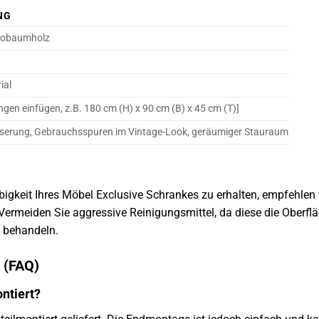
NG
gobaumholz
ial
gen einfügen, z.B. 180 cm (H) x 90 cm (B) x 45 cm (T)]
aserung, Gebrauchsspuren im Vintage-Look, geräumiger Stauraum
gkeit Ihres Möbel Exclusive Schrankes zu erhalten, empfehlen w
ermeiden Sie aggressive Reinigungsmittel, da diese die Oberfl
l behandeln.
n (FAQ)
ontiert?