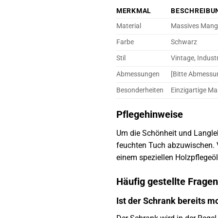
MERKMAL
BESCHREIBU
Material
Massives Man
Farbe
Schwarz
Stil
Vintage, Industr
Abmessungen
[Bitte Abmessun
Besonderheiten
Einzigartige M
Pflegehinweise
Um die Schönheit und Langlebi
feuchten Tuch abzuwischen. V
einem speziellen Holzpflegeö
Häufig gestellte Frage
Ist der Schrank bereits m