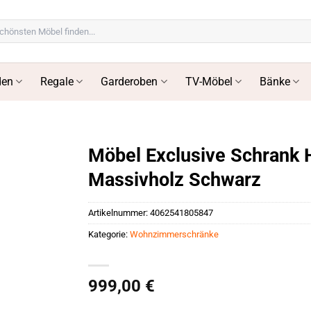
en
Regale
Garderoben
TV-Möbel
Bänke
Möbel Exclusive Schrank
Massivholz Schwarz
Artikelnummer:
4062541805847
Kategorie:
Wohnzimmerschränke
999,00
€