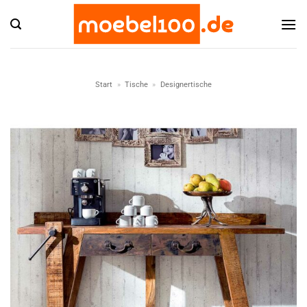
Zum
Inhalt
springen
Start
»
Tische
»
Designertische