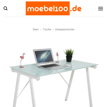
Zum
Inhalt
springen
Start
»
Tische
»
Computertische