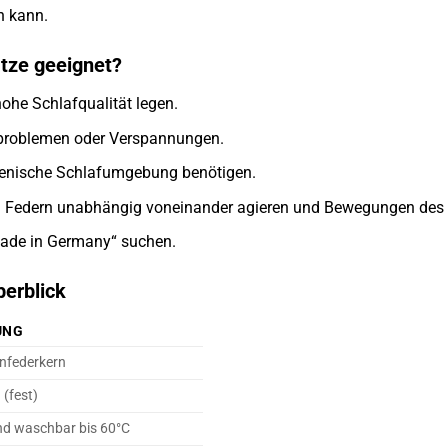
n kann.
atze geeignet?
 hohe Schlafqualität legen.
problemen oder Verspannungen.
ygienische Schlafumgebung benötigen.
en Federn unabhängig voneinander agieren und Bewegungen des
„Made in Germany“ suchen.
erblick
UNG
nfederkern
 (fest)
d waschbar bis 60°C