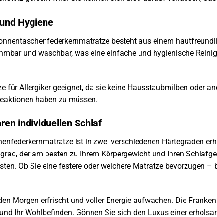
 und Hygiene
Tonnentaschenfederkernmatratze besteht aus einem hautfreundl
ehmbar und waschbar, was eine einfache und hygienische Reinigu
ze für Allergiker geeignet, da sie keine Hausstaubmilben oder an
 Reaktionen haben zu müssen.
hren individuellen Schlaf
nfederkernmatratze ist in zwei verschiedenen Härtegraden erhäl
grad, der am besten zu Ihrem Körpergewicht und Ihren Schlafg
ten. Ob Sie eine festere oder weichere Matratze bevorzugen – b
jeden Morgen erfrischt und voller Energie aufwachen. Die Frankens
t und Ihr Wohlbefinden. Gönnen Sie sich den Luxus einer erhols