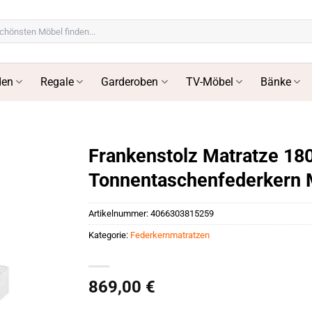
en
Regale
Garderoben
TV-Möbel
Bänke
Frankenstolz Matratze 18
Tonnentaschenfederkern 
Artikelnummer:
4066303815259
Kategorie:
Federkernmatratzen
869,00
€