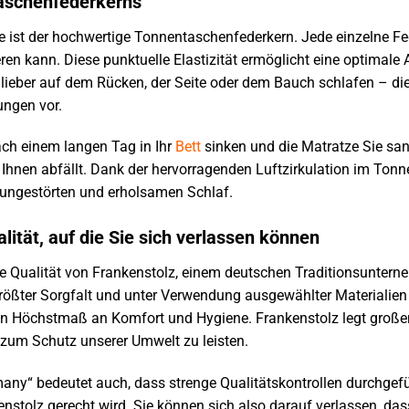
aschenfederkerns
 ist der hochwertige Tonnentaschenfederkern. Jede einzelne Fede
n kann. Diese punktuelle Elastizität ermöglicht eine optimale 
 lieber auf dem Rücken, der Seite oder dem Bauch schlafen – die 
ungen vor.
nach einem langen Tag in Ihr
Bett
sinken und die Matratze Sie san
 Ihnen abfällt. Dank der hervorragenden Luftzirkulation im To
n ungestörten und erholsamen Schlaf.
ität, auf die Sie sich verlassen können
te Qualität von Frankenstolz, einem deutschen Traditionsuntern
größter Sorgfalt und unter Verwendung ausgewählter Materialien i
in Höchstmaß an Komfort und Hygiene. Frankenstolz legt große
 zum Schutz unserer Umwelt zu leisten.
any“ bedeutet auch, dass strenge Qualitätskontrollen durchgefü
tolz gerecht wird. Sie können sich also darauf verlassen, dass 