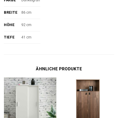
FARBE
Dunkelgrün
BREITE
86 cm
HÖHE
92 cm
TIEFE
41 cm
ÄHNLICHE PRODUKTE