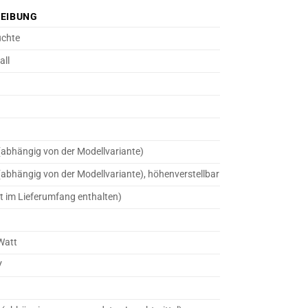
EIBUNG
uchte
all
(abhängig von der Modellvariante)
(abhängig von der Modellvariante), höhenverstellbar
t im Lieferumfang enthalten)
Watt
V