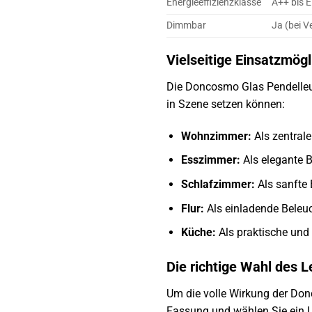
Energieeffizienzklasse
A++ bis 
Dimmbar
Ja (bei 
Vielseitige Einsatzmögl
Die Doncosmo Glas Pendelleucht
in Szene setzen können:
Wohnzimmer:
Als zentrale
Esszimmer:
Als elegante 
Schlafzimmer:
Als sanfte 
Flur:
Als einladende Beleuc
Küche:
Als praktische und 
Die richtige Wahl des L
Um die volle Wirkung der Don
Fassung und wählen Sie ein L