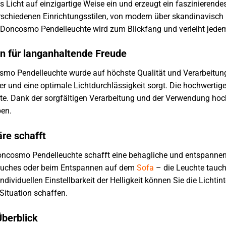
 Licht auf einzigartige Weise ein und erzeugt ein faszinierendes
rschiedenen Einrichtungsstilen, von modern über skandinavisch 
e Doncosmo Pendelleuchte wird zum Blickfang und verleiht jed
n für langanhaltende Freude
osmo Pendelleuchte wurde auf höchste Qualität und Verarbeitu
r und eine optimale Lichtdurchlässigkeit sorgt. Die hochwertig
te. Dank der sorgfältigen Verarbeitung und der Verwendung hoch
en.
äre schafft
 Doncosmo Pendelleuchte schafft eine behagliche und entspann
 Buches oder beim Entspannen auf dem
Sofa
– die Leuchte tauch
dividuellen Einstellbarkeit der Helligkeit können Sie die Licht
Situation schaffen.
Überblick