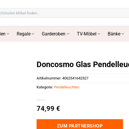
en
Regale
Garderoben
TV-Möbel
Bänke
Doncosmo Glas Pendelleuc
Artikelnummer:
4062541642527
Kategorie:
Pendelleuchten
74,99
€
ZUM PARTNERSHOP