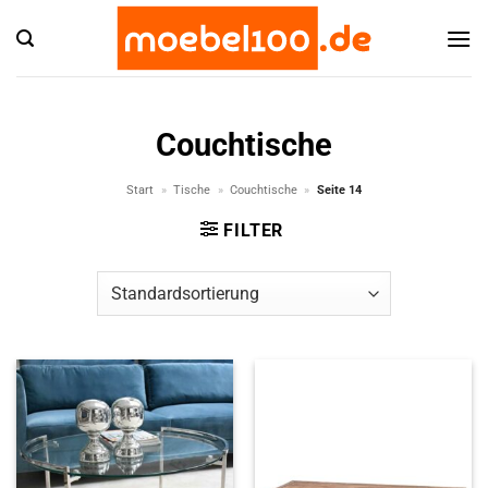
Zum
Inhalt
springen
Couchtische
Start
»
Tische
»
Couchtische
»
Seite 14
FILTER