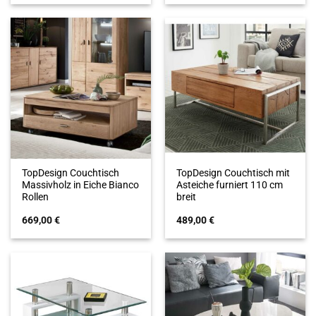
TopDesign Couchtisch
TopDesign Couchtisch mit
Massivholz in Eiche Bianco
Asteiche furniert 110 cm
Rollen
breit
669,00
€
489,00
€