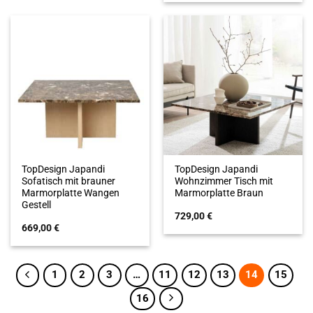
TopDesign Japandi
TopDesign Japandi
Sofatisch mit brauner
Wohnzimmer Tisch mit
Marmorplatte Wangen
Marmorplatte Braun
Gestell
729,00
€
669,00
€
1
2
3
…
11
12
13
14
15
16