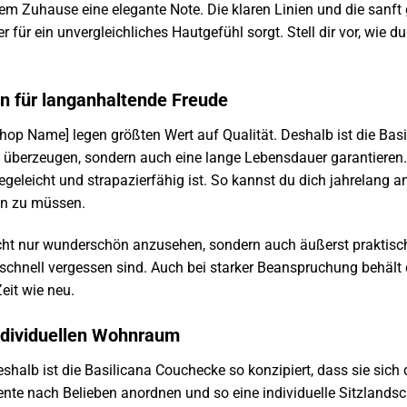
inem Zuhause eine elegante Note. Die klaren Linien und die san
 für ein unvergleichliches Hautgefühl sorgt. Stell dir vor, wie 
n für langanhaltende Freude
 Shop Name] legen größten Wert auf Qualität. Deshalb ist die Ba
ch überzeugen, sondern auch eine lange Lebensdauer garantieren. 
egeleicht und strapazierfähig ist. So kannst du dich jahrelang
en zu müssen.
nicht nur wunderschön anzusehen, sondern auch äußerst praktisch
chnell vergessen sind. Auch bei starker Beanspruchung behält die
eit wie neu.
 individuellen Wohnraum
eshalb ist die Basilicana Couchecke so konzipiert, dass sie sic
ente nach Belieben anordnen und so eine individuelle Sitzlandsc