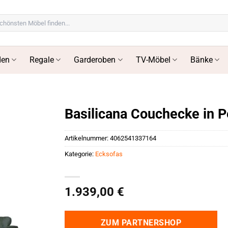
en
Regale
Garderoben
TV-Möbel
Bänke
Basilicana Couchecke in P
Artikelnummer:
4062541337164
Kategorie:
Ecksofas
1.939,00
€
ZUM PARTNERSHOP