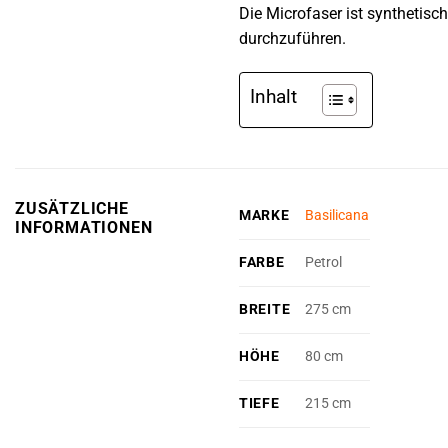
Die Microfaser ist synthetisch
durchzuführen.
Inhalt
ZUSÄTZLICHE
MARKE
Basilicana
INFORMATIONEN
FARBE
Petrol
BREITE
275 cm
HÖHE
80 cm
TIEFE
215 cm