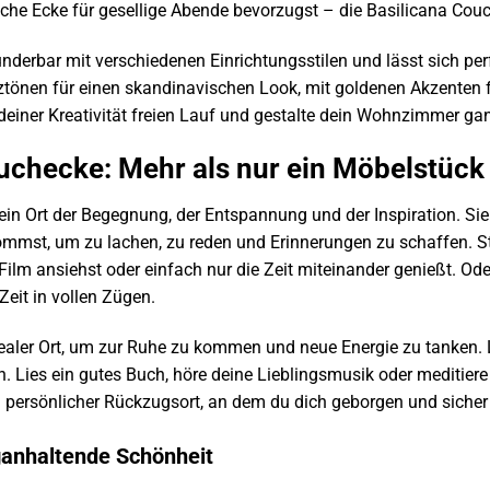
he Ecke für gesellige Abende bevorzugst – die Basilicana Couch
nderbar mit verschiedenen Einrichtungsstilen und lässt sich pe
lztönen für einen skandinavischen Look, mit goldenen Akzenten 
deiner Kreativität freien Lauf und gestalte dein Wohnzimmer ga
ouchecke: Mehr als nur ein Möbelstück
ein Ort der Begegnung, der Entspannung und der Inspiration. Si
st, um zu lachen, zu reden und Erinnerungen zu schaffen. Stel
Film ansiehst oder einfach nur die Zeit miteinander genießt. Od
eit in vollen Zügen.
dealer Ort, um zur Ruhe zu kommen und neue Energie zu tanken. 
 Lies ein gutes Buch, höre deine Lieblingsmusik oder meditiere u
n persönlicher Rückzugsort, an dem du dich geborgen und sicher
ganhaltende Schönheit