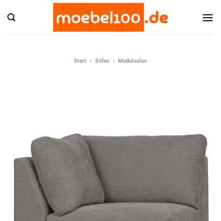
Zum
Inhalt
springen
Start
»
Sofas
»
Modulsofas