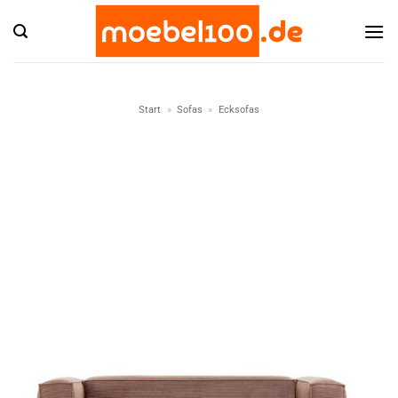
Zum
Inhalt
springen
Start
»
Sofas
»
Ecksofas