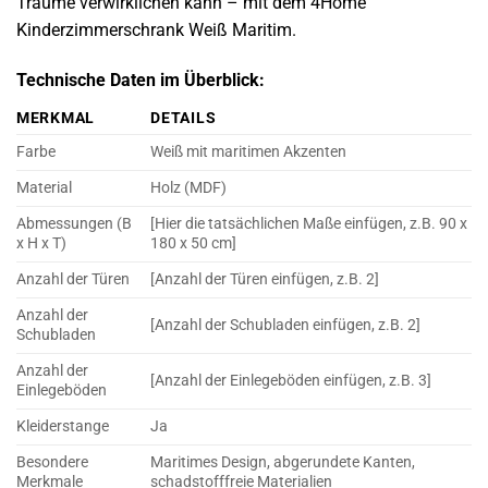
Träume verwirklichen kann – mit dem 4Home
Kinderzimmerschrank Weiß Maritim.
Technische Daten im Überblick:
MERKMAL
DETAILS
Farbe
Weiß mit maritimen Akzenten
Material
Holz (MDF)
Abmessungen (B
[Hier die tatsächlichen Maße einfügen, z.B. 90 x
x H x T)
180 x 50 cm]
Anzahl der Türen
[Anzahl der Türen einfügen, z.B. 2]
Anzahl der
[Anzahl der Schubladen einfügen, z.B. 2]
Schubladen
Anzahl der
[Anzahl der Einlegeböden einfügen, z.B. 3]
Einlegeböden
Kleiderstange
Ja
Besondere
Maritimes Design, abgerundete Kanten,
Merkmale
schadstofffreie Materialien