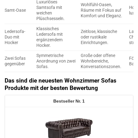
Luxuriöses
Wohlfühl-Oasen,
Samtsofa mit
Hohe
Samt-Oase
Räume mit Fokus auf
weichen
luxu
Komfort und Eleganz.
Plüschsesseln.
Klassisches
Ledersofa-
Zeitlose, klassische
Lang
Ledersofa mit
Duo mit
oder rustikale
Char
ergänzendem
Hocker
Einrichtungen.
stra
Hocker.
Symmetrische
Große oder offene
Zwei Sofas
Förd
Anordnung von zwei
Wohnbereiche,
gegenüber
Balan
Sofas.
Konversationszonen.
Das sind die neuesten Wohnzimmer Sofas
Produkte mit der besten Bewertung
1