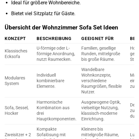
Ideal für größere Wohnbereiche.
Bietet viel Sitzplatz für Gäste.
Übersicht der Wohnzimmer Sofa Set Ideen
KONZEPT
BESCHREIBUNG
GEEIGNET FÜR
BES
U-förmige oder L-
Familien, gesellige
Hohe
Klassisches
förmige Anordnung,
Runden, mittelgroße
gemü
Ecksofa
nutzt Raumecken.
bis große Räume.
Stau
Wandelbare
Individuell
Wohnkonzepte,
Maxi
Modulares
kombinierbare
verschiedene
einf
System
Elemente.
Raumgrößen, flexible
zuku
Nutzer.
Harmonische
Ausgewogene Optik,
Defi
Sofa, Sessel,
Kombination aus
vielseitige Nutzung,
zusä
Hocker
drei
klassisch-moderne
durc
Hauptkomponenten.
Einrichtung.
Kompakte
Kleinere bis
Zweisitzer + 2
Sofalösung mit
mittelgroße Räume,
Luft