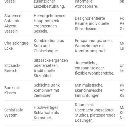
Sessel
zusätzlicher
informelle
bis 
Einzelbestuhlung.
Atmosphäre.
Statement-
Hervorgehobenes
Designorientierte
Foku
Sofa mit
Hauptsofa mit
Räume, individuelle
Persö
Akzent-
ergänzenden
Stilvorlieben.
Gesa
Sesseln
Sesseln.
Kombination aus
Entspannungszonen,
Chaiselongue-
Maxi
Sofa und
Wohnzimmer mit
Ecke
luxu
Chaiselongue.
Komfortanspruch.
Sitzsäcke ergänzen
Jugendliche,
Sitzsack-
oder ersetzen
Ung
entspannte oder
Bereich
traditionelle
leic
flexible Wohnbereiche.
Sitzmöbel.
Schlichte Bank
Minimalistische,
Klarh
Bank mit
kombiniert mit
skandinavische
Anpa
Kissen
Zierkissen.
Einrichtungen.
Kiss
Räume mit
Hochwertiges
Maxi
Schlafsofa-
Übernachtungsgästen,
Schlafsofa als
Komf
System
Studios, platzsparende
Kernstück.
Nach
Lösungen.