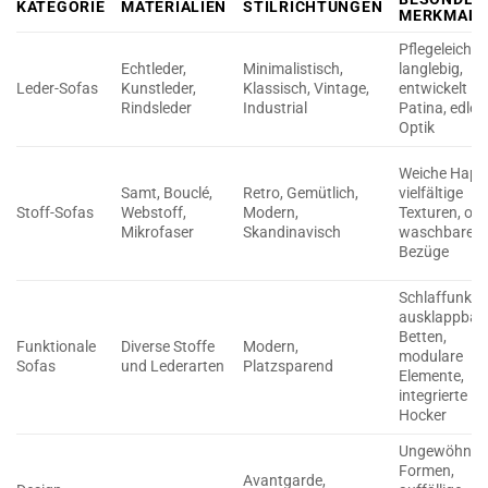
KATEGORIE
MATERIALIEN
STILRICHTUNGEN
MERKMALE
Pflegeleicht,
Echtleder,
Minimalistisch,
langlebig,
Leder-Sofas
Kunstleder,
Klassisch, Vintage,
entwickelt
Rindsleder
Industrial
Patina, edle
Optik
Weiche Hapti
Samt, Bouclé,
Retro, Gemütlich,
vielfältige
Stoff-Sofas
Webstoff,
Modern,
Texturen, oft
Mikrofaser
Skandinavisch
waschbare
Bezüge
Schlaffunktio
ausklappbar
Betten,
Funktionale
Diverse Stoffe
Modern,
modulare
Sofas
und Lederarten
Platzsparend
Elemente,
integrierte
Hocker
Ungewöhnlic
Formen,
Avantgarde,