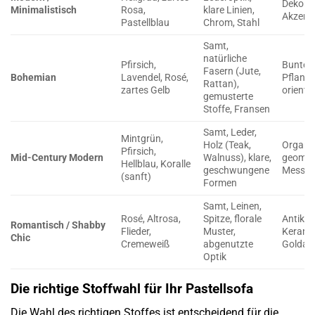
Dekorat
Minimalistisch
Rosa,
klare Linien,
Akzent
Pastellblau
Chrom, Stahl
Samt,
natürliche
Pfirsich,
Bunte 
Fasern (Jute,
Bohemian
Lavendel, Rosé,
Pflanze
Rattan),
zartes Gelb
orienta
gemusterte
Stoffe, Fransen
Samt, Leder,
Mintgrün,
Holz (Teak,
Organi
Pfirsich,
Mid-Century Modern
Walnuss), klare,
geometr
Hellblau, Koralle
geschwungene
Messing
(sanft)
Formen
Samt, Leinen,
Rosé, Altrosa,
Spitze, florale
Antik-M
Romantisch / Shabby
Flieder,
Muster,
Keramik
Chic
Cremeweiß
abgenutzte
Goldakz
Optik
Die richtige Stoffwahl für Ihr Pastellsofa
Die Wahl des richtigen Stoffes ist entscheidend für die