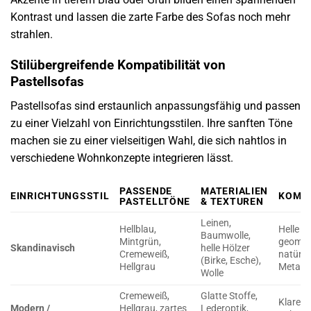
Kontrast und lassen die zarte Farbe des Sofas noch mehr
strahlen.
Stilübergreifende Kompatibilität von
Pastellsofas
Pastellsofas sind erstaunlich anpassungsfähig und passen
zu einer Vielzahl von Einrichtungsstilen. Ihre sanften Töne
machen sie zu einer vielseitigen Wahl, die sich nahtlos in
verschiedene Wohnkonzepte integrieren lässt.
PASSENDE
MATERIALIEN
EINRICHTUNGSSTIL
KOMB
PASTELLTÖNE
& TEXTUREN
Leinen,
Hellblau,
Helle H
Baumwolle,
Mintgrün,
geometr
Skandinavisch
helle Hölzer
Cremeweiß,
natürlic
(Birke, Esche),
Hellgrau
Metall
Wolle
Cremeweiß,
Glatte Stoffe,
Klare F
Modern /
Hellgrau, zartes
Lederoptik,