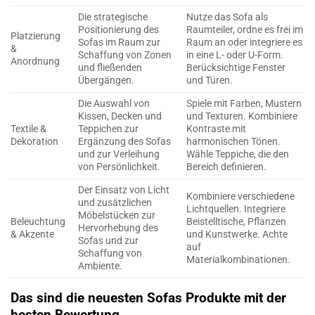
Die strategische
Nutze das Sofa als
Positionierung des
Raumteiler, ordne es frei im
Platzierung
Sofas im Raum zur
Raum an oder integriere es
&
Schaffung von Zonen
in eine L- oder U-Form.
Anordnung
und fließenden
Berücksichtige Fenster
Übergängen.
und Türen.
Die Auswahl von
Spiele mit Farben, Mustern
Kissen, Decken und
und Texturen. Kombiniere
Textile &
Teppichen zur
Kontraste mit
Dekoration
Ergänzung des Sofas
harmonischen Tönen.
und zur Verleihung
Wähle Teppiche, die den
von Persönlichkeit.
Bereich definieren.
Der Einsatz von Licht
Kombiniere verschiedene
und zusätzlichen
Lichtquellen. Integriere
Möbelstücken zur
Beleuchtung
Beistelltische, Pflanzen
Hervorhebung des
& Akzente
und Kunstwerke. Achte
Sofas und zur
auf
Schaffung von
Materialkombinationen.
Ambiente.
Das sind die neuesten Sofas Produkte mit der
besten Bewertung