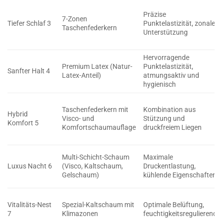
Präzise
7-Zonen
Tiefer Schlaf 3
Punktelastizität, zonale
Taschenfederkern
Unterstützung
Hervorragende
Premium Latex (Natur-
Punktelastizität,
Sanfter Halt 4
Latex-Anteil)
atmungsaktiv und
hygienisch
Taschenfederkern mit
Kombination aus
Hybrid
Visco- und
Stützung und
Komfort 5
Komfortschaumauflage
druckfreiem Liegen
Multi-Schicht-Schaum
Maximale
Luxus Nacht 6
(Visco, Kaltschaum,
Druckentlastung,
Gelschaum)
kühlende Eigenschaften
Vitalitäts-Nest
Spezial-Kaltschaum mit
Optimale Belüftung,
7
Klimazonen
feuchtigkeitsregulierend