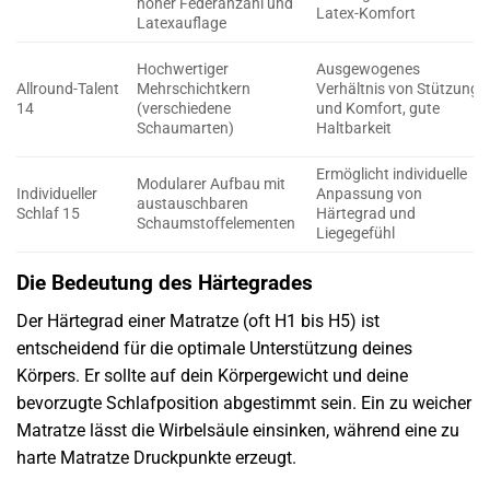
hoher Federanzahl und
Latex-Komfort
Latexauflage
Hochwertiger
Ausgewogenes
Allround-Talent
Mehrschichtkern
Verhältnis von Stützung
14
(verschiedene
und Komfort, gute
Schaumarten)
Haltbarkeit
Ermöglicht individuelle
Modularer Aufbau mit
Individueller
Anpassung von
austauschbaren
Schlaf 15
Härtegrad und
Schaumstoffelementen
Liegegefühl
Die Bedeutung des Härtegrades
Der Härtegrad einer Matratze (oft H1 bis H5) ist
entscheidend für die optimale Unterstützung deines
Körpers. Er sollte auf dein Körpergewicht und deine
bevorzugte Schlafposition abgestimmt sein. Ein zu weicher
Matratze lässt die Wirbelsäule einsinken, während eine zu
harte Matratze Druckpunkte erzeugt.